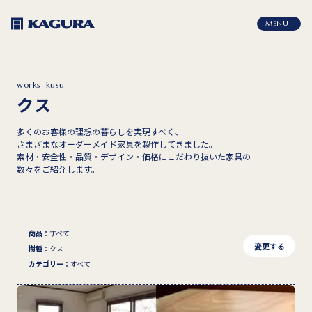
MENU
works_kusu
クス
多くのお客様の理想の暮らしを実現すべく、
さまざまなオーダーメイド家具を製作してきました。
素材・安全性・品質・デザイン・価格にこだわり抜いた家具の
数々をご紹介します。
商品
：
すべて
変更する
樹種
：
クス
カテゴリー
：
すべて