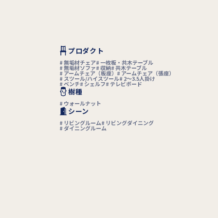
プロダクト
無垢材チェア
一枚板・共木テーブル
無垢材ソファ
収納
共木テーブル
アームチェア（板座）
アームチェア（張座）
スツール/ハイスツール
2〜3.5人掛け
ベンチ
シェルフ
テレビボード
樹種
ウォールナット
シーン
リビングルーム
リビングダイニング
ダイニングルーム