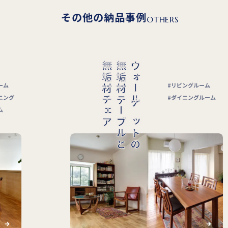
その他の納品事例
OTHERS
無垢材チェア
無垢材テーブルと
ウォールナットの
リビングルーム
グ
ダイニングルーム