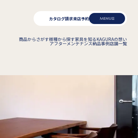
カタログ請求
来店予約
MENU
商品からさがす
樹種から探す
家具を知る
KAGURAの想い
アフターメンテナンス
納品事例
店舗一覧