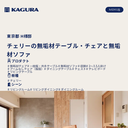
MENU
東京都 H様邸
チェリーの無垢材テーブル・チェアと無垢
材ソファ
プロダクト
無垢材チェア
一枚板・共木テーブル
無垢材ソファ
収納
2〜3.5人掛け
アームなしチェア（板座）
ダイニングテーブル
チェスト
テレビボード
リビングテーブル
樹種
チェリー
シーン
リビングルーム
リビングダイニング
ダイニングルーム