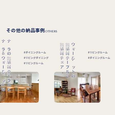
その他の納品事例
OTHERS
無垢材チェア
無垢材テーブルと
ウォールナットの
無垢材チェア
無垢材ラウンドテーブルと
ナラの
リビングルーム
キッチン
グ
ダイニングルーム
ダイニン