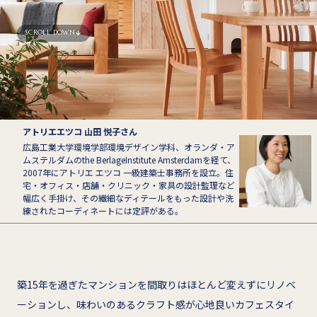
SCROLL DOWN
アトリエエツコ 山田 悦子さん
広島工業大学環境学部環境デザイン学科、オランダ・ア
ムステルダムのthe BerlageInstitute Amsterdamを経て、
2007年にアトリエ エツコ 一級建築士事務所を設立。住
宅・オフィス・店舗・クリニック・家具の設計監理など
幅広く手掛け、その繊細なディテールをもった設計や洗
練されたコーディネートには定評がある。
築15年を過ぎたマンションを間取りはほとんど変えずにリノベ
ーションし、味わいのあるクラフト感が心地良いカフェスタイ