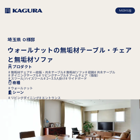
MENU
埼玉県 O様邸
ウォールナットの無垢材テーブル・チェア
と無垢材ソファ
プロダクト
無垢材チェア
一枚板・共木テーブル
無垢材ソファ
収納
共木テーブル
ダイニングテーブル
リビングテーブル
アームチェア（張座）
スツール/ハイスツール
2〜3.5人掛け
サイドボード
樹種
ウォールナット
シーン
リビングダイニング
エントランス