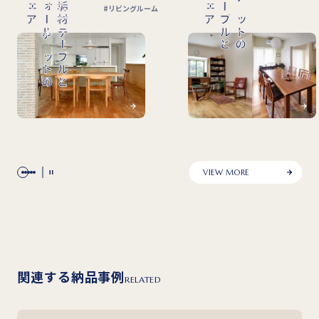
無垢材テーブルと
ウォールナットの
無垢材ラウンドテーブルと
ム
VIEW MORE
関連する納品事例
RELATED