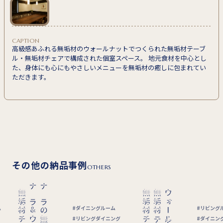
CAPTION
高級感あふれる無垢材のウォールナットでつくられた無垢材テーブ
ル・無垢材チェアで構成された個室スペース。 地元食材を中心とし
た、身体にも心にもやさしいメニューを無垢材の癒しに包まれてい
ただきます。
その他の納品事例
OTHERS
無垢材チェア
無垢材チェア
ナラの
ーム
リビングルーム
キ
ニング
ダイニングルーム
ダ