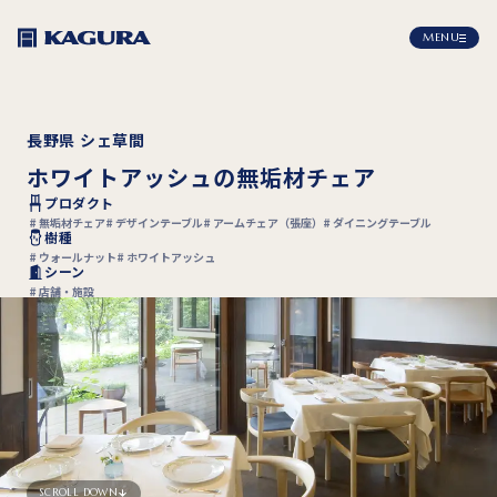
MENU
長野県 シェ草間
ホワイトアッシュの無垢材チェア
プロダクト
無垢材チェア
デザインテーブル
アームチェア（張座）
ダイニングテーブル
樹種
ウォールナット
ホワイトアッシュ
シーン
店舗・施設
SCROLL DOWN