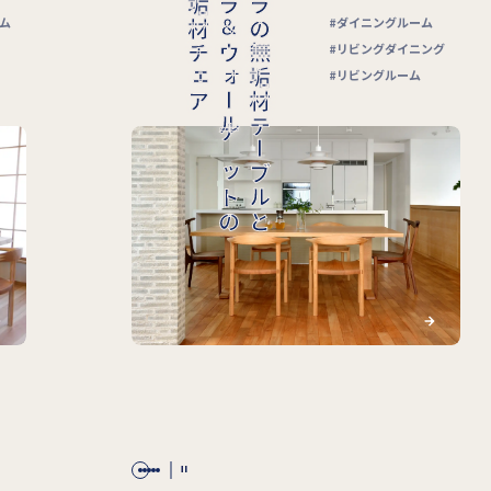
無垢材チェア
無垢材テーブルと
ウォールナットの
リビングルーム
グ
ダイニングルーム