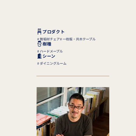
プロダクト
無垢材チェア
一枚板・共木テーブル
樹種
ハードメープル
シーン
ダイニングルーム