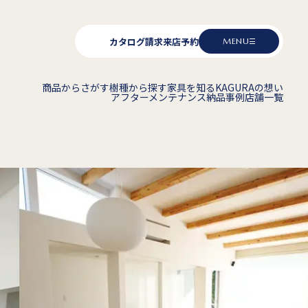
カタログ請求
来店予約
MENU
商品からさがす
樹種から探す
家具を知る
KAGURAの想い
アフターメンテナンス
納品事例
店舗一覧