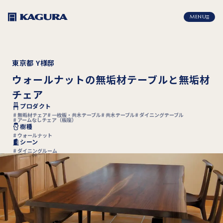
MENU
東京都 Y様邸
ウォールナットの無垢材テーブルと無垢材
チェア
プロダクト
無垢材チェア
一枚板・共木テーブル
共木テーブル
ダイニングテーブル
アームなしチェア（板座）
樹種
ウォールナット
シーン
ダイニングルーム