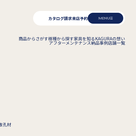
カタログ請求
来店予約
MENU
商品からさがす
樹種から探す
家具を知る
KAGURAの想い
アフターメンテナンス
納品事例
店舗一覧
散孔材