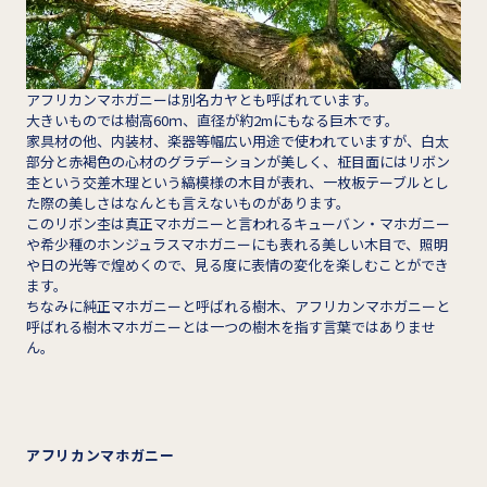
アフリカンマホガニーは別名カヤとも呼ばれています。
大きいものでは樹高60ｍ、直径が約2mにもなる巨木です。
家具材の他、内装材、楽器等幅広い用途で使われていますが、白太
部分と赤褐色の心材のグラデーションが美しく、柾目面にはリボン
杢という交差木理という縞模様の木目が表れ、一枚板テーブルとし
た際の美しさはなんとも言えないものがあります。
このリボン杢は真正マホガニーと言われるキューバン・マホガニー
や希少種のホンジュラスマホガニーにも表れる美しい木目で、照明
や日の光等で煌めくので、見る度に表情の変化を楽しむことができ
ます。
ちなみに純正マホガニーと呼ばれる樹木、アフリカンマホガニーと
呼ばれる樹木マホガニーとは一つの樹木を指す言葉ではありませ
ん。
アフリカンマホガニー