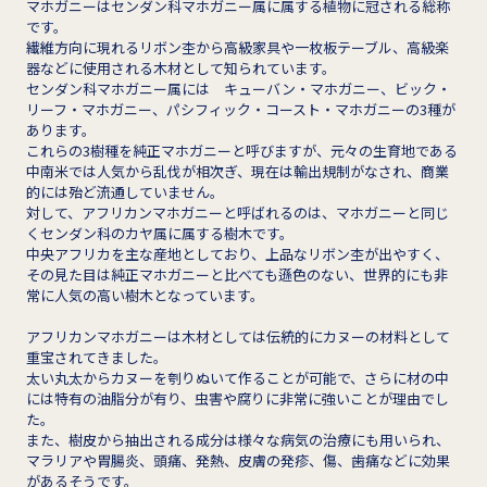
マホガニーはセンダン科マホガニー属に属する植物に冠される総称
です。
繊維方向に現れるリボン杢から高級家具や一枚板テーブル、高級楽
器などに使用される木材として知られています。
センダン科マホガニー属には キューバン・マホガニー、ビック・
リーフ・マホガニー、パシフィック・コースト・マホガニーの3種が
あります。
これらの3樹種を純正マホガニーと呼びますが、元々の生育地である
中南米では人気から乱伐が相次ぎ、現在は輸出規制がなされ、商業
的には殆ど流通していません。
対して、アフリカンマホガニーと呼ばれるのは、マホガニーと同じ
くセンダン科のカヤ属に属する樹木です。
中央アフリカを主な産地としており、上品なリボン杢が出やすく、
その見た目は純正マホガニーと比べても遜色のない、世界的にも非
常に人気の高い樹木となっています。
アフリカンマホガニーは木材としては伝統的にカヌーの材料として
重宝されてきました。
太い丸太からカヌーを刳りぬいて作ることが可能で、さらに材の中
には特有の油脂分が有り、虫害や腐りに非常に強いことが理由でし
た。
また、樹皮から抽出される成分は様々な病気の治療にも用いられ、
マラリアや胃腸炎、頭痛、発熱、皮膚の発疹、傷、歯痛などに効果
があるそうです。