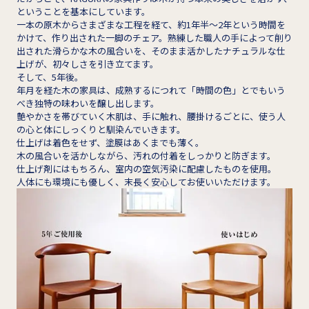
ということを基本にしています。
一本の原木からさまざまな工程を経て、約1年半～2年という時間を
かけて、作り出された一脚のチェア。熟練した職人の手によって削り
出された滑らかな木の風合いを、そのまま活かしたナチュラルな仕
上げが、初々しさを引き立てます。
そして、5年後。
年月を経た木の家具は、成熟するにつれて「時間の色」とでもいう
べき独特の味わいを醸し出します。
艶やかさを帯びていく木肌は、手に触れ、腰掛けるごとに、使う人
の心と体にしっくりと馴染んでいきます。
仕上げは着色をせず、塗膜はあくまでも薄く。
木の風合いを活かしながら、汚れの付着をしっかりと防ぎます。
仕上げ剤にはもちろん、室内の空気汚染に配慮したものを使用。
人体にも環境にも優しく、末長く安心してお使いいただけます。