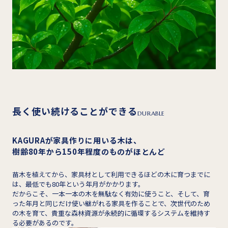
長く使い続けることができる
DURABLE
KAGURAが家具作りに用いる木は、
樹齢80年から150年程度のものがほとんど
苗木を植えてから、家具材として利用できるほどの木に育つまでに
は、最低でも80年という年月がかかります。
だからこそ、一本一本の木を無駄なく有効に使うこと、そして、育
った年月と同じだけ使い継がれる家具を作ることで、次世代のため
の木を育て、貴重な森林資源が永続的に循環するシステムを維持す
る必要があるのです。