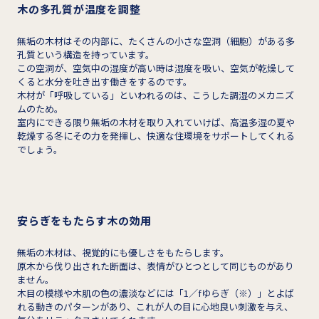
木の多孔質が温度を調整
無垢の木材はその内部に、たくさんの小さな空洞（細胞）がある多
孔質という構造を持っています。
この空洞が、空気中の湿度が高い時は湿度を吸い、空気が乾燥して
くると水分を吐き出す働きをするのです。
木材が「呼吸している」といわれるのは、こうした調湿のメカニズ
ムのため。
室内にできる限り無垢の木材を取り入れていけば、高温多湿の夏や
乾燥する冬にその力を発揮し、快適な住環境をサポートしてくれる
でしょう。
安らぎをもたらす木の効用
無垢の木材は、視覚的にも優しさをもたらします。
原木から伐り出された断面は、表情がひとつとして同じものがあり
ません。
木目の模様や木肌の色の濃淡などには「1／fゆらぎ（※）」とよば
れる動きのパターンがあり、これが人の目に心地良い刺激を与え、