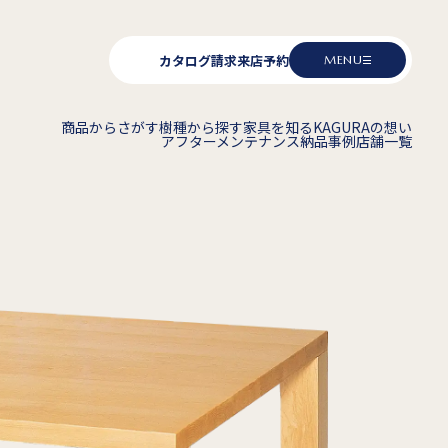
カタログ請求
来店予約
MENU
商品からさがす
樹種から探す
家具を知る
KAGURAの想い
アフターメンテナンス
納品事例
店舗一覧