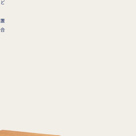
など
位置
に合