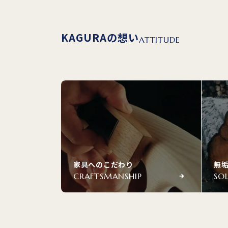
KAGURAの想い
ATTITUDE
無垢材 スクエアテーブル
無垢材 スクエアテーブル
無垢材 スクエアテーブル
ピュアのバリエーション
ピュアのサイズ
ピュアの商品価格
家具へのこだわり
無
樹種
W800×D800×H390
【W800×D800】
CRAFTSMANSHIP
SO
W900×D900
チェリー・ナラ・ホワイトアッシュ・ハードメープル・
×H390
W1000×D1000
¥185,900
（税込）
×H390
W1100×D1100×H390
W1200×D1200
ウォールナット
×H390
W1300×D1300
¥229,900
（税込）
×H390