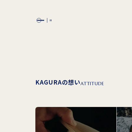
KAGURAの想い
ATTITUDE
無垢材 テーブル
無垢材 テーブル
無垢材 テーブル
ファインのバリエーション
ファインのサイズ
ファインの商品価格