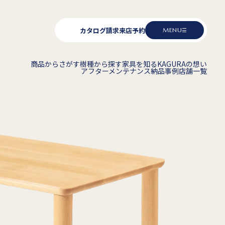
カタログ請求
来店予約
MENU
商品からさがす
樹種から探す
家具を知る
KAGURAの想い
アフターメンテナンス
納品事例
店舗一覧