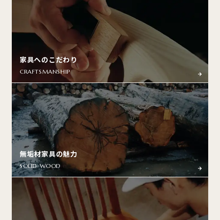
エミネント84のバリエーション
エミネント84のサイズ
エミネント84の価格
チェリー・ナラ・ハードメープル
樹種
￥397,100
（税込）
家具へのこだわり
ウォールナット
CRAFTSMANSHIP
¥415,800
（税込）
ウォールナット
チェリー
ナラ
無垢材家具の魅力
SOLID WOOD
ハードメープル